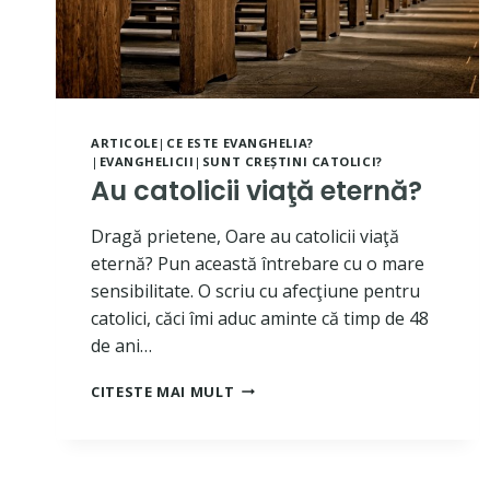
ARTICOLE
|
CE ESTE EVANGHELIA?
|
EVANGHELICII
|
SUNT CREȘTINI CATOLICI?
Au catolicii viaţă eternă?
Dragă prietene, Oare au catolicii viaţă
eternă? Pun această întrebare cu o mare
sensibilitate. O scriu cu afecţiune pentru
catolici, căci îmi aduc aminte că timp de 48
de ani…
AU
CITESTE MAI MULT
CATOLICII
VIAŢĂ
ETERNĂ?