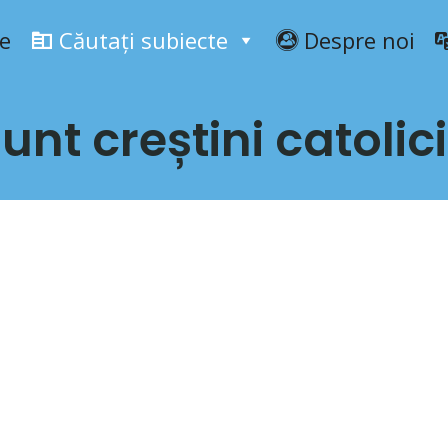
e
Căutați subiecte
Despre noi
unt creștini catolic