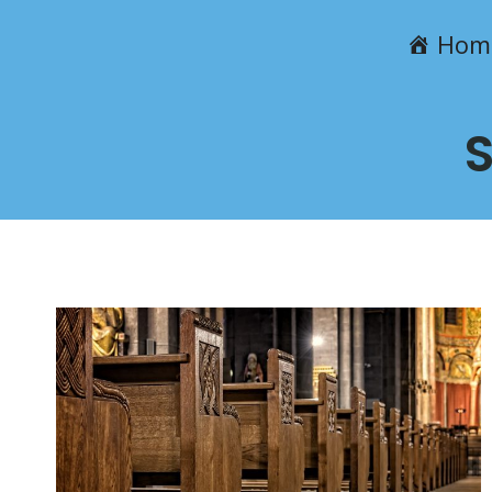
Przejdź
Hom
do
treści
S