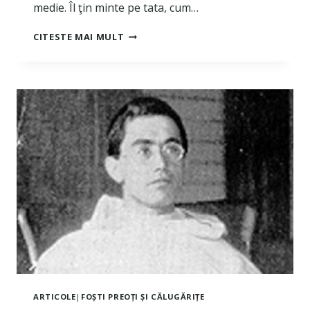
medie. Îl ţin minte pe tata, cum…
MĂRTURIA
CITESTE MAI MULT
LUI
CRISTIAN
DANIEL
FLOREA
ARTICOLE
|
FOȘTI PREOȚI ȘI CĂLUGĂRIȚE