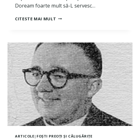
Doream foarte mult să-L servesc…
UN
CITESTE MAI MULT
PREOT,
DAR
UN
STRĂIN
PENTRU
DUMNEZEU
ARTICOLE
|
FOȘTI PREOȚI ȘI CĂLUGĂRIȚE