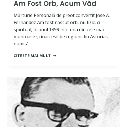
Am Fost Orb, Acum Văd
Mărturie Personală de preot convertit Jose A.
Fernandez Am fost născut orb, nu fizic, ci
spiritual, în anul 1899 într-una din cele mai
muntoase și inaccesilibe regiuni din Asturias
numită…
AM
CITESTE MAI MULT
FOST
ORB,
ACUM
VĂD