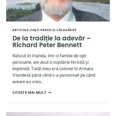
ARTICOLE
|
FOȘTI PREOȚI ȘI CĂLUGĂRIȚE
De la tradiție la adevăr –
Richard Peter Bennett
Născut în Irlanda, într-o familie de opt
persoane, am avut o copilărie fericită şi
împlinită. Tatăl meu era colonel în Armata
Irlandeză până când s-a pensionat pe când
aveam eu vreo…
DE
CITESTE MAI MULT
LA
TRADIȚIE
LA
ADEVĂR