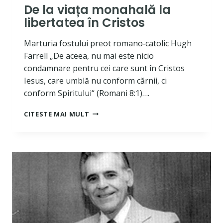
De la viața monahală la
libertatea în Cristos
Marturia fostului preot romano‐catolic Hugh
Farrell „De aceea, nu mai este nicio
condamnare pentru cei care sunt în Cristos
Iesus, care umblă nu conform cărnii, ci
conform Spiritului“ (Romani 8:1)….
DE
CITESTE MAI MULT
LA
VIAȚA
MONAHALĂ
LA
LIBERTATEA
ÎN
CRISTOS