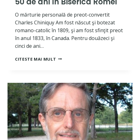
50 de ani în Biserica Romei
O mărturie personală de preot-convertit
Charles Chiniquy Am fost născut şi botezat
romano-catolic în 1809, şi am fost sfinţit preot
în anul 1833, în Canada. Pentru douăzeci şi
cinci de ani…
50
CITESTE MAI MULT
DE
ANI
ÎN
BISERICA
ROMEI