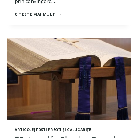
prin convingere….
PELERINAJ
CITESTE MAI MULT
DIN
ROMA
–
BARTHOLOMEW
F.
BREWER
ARTICOLE
|
FOȘTI PREOȚI ȘI CĂLUGĂRIȚE