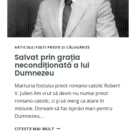
ARTICOLE
|
FOȘTI PREOȚI ȘI CĂLUGĂRIȚE
Salvat prin grația
necondiționată a lui
Dumnezeu
Marturia fostului preot romano‐catolic Robert
V. Julien Am vrut să devin nu numai preot
romano-catolic, ci şi să merg ca atare în
misiune. Doream să fac isprăvi mari pentru
Dumnezeu….
SALVAT
CITESTE MAI MULT
PRIN