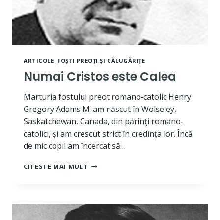
ARTICOLE
|
FOȘTI PREOȚI ȘI CĂLUGĂRIȚE
Numai Cristos este Calea
Marturia fostului preot romano‐catolic Henry
Gregory Adams M-am născut în Wolseley,
Saskatchewan, Canada, din părinţi romano-
catolici, şi am crescut strict în credinţa lor. Încă
de mic copil am încercat să…
NUMAI
CITESTE MAI MULT
CRISTOS
ESTE
CALEA