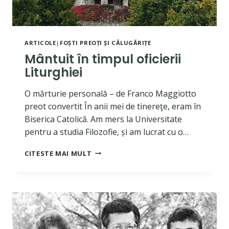
ARTICOLE
|
FOȘTI PREOȚI ȘI CĂLUGĂRIȚE
Mântuit în timpul oficierii
Liturghiei
O mărturie personală – de Franco Maggiotto
preot convertit În anii mei de tinereţe, eram în
Biserica Catolică. Am mers la Universitate
pentru a studia Filozofie, și am lucrat cu o…
MÂNTUIT
CITESTE MAI MULT
ÎN
TIMPUL
OFICIERII
LITURGHIEI