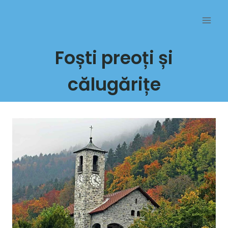
Przejdź
do
treści
Foști preoți și
călugărițe