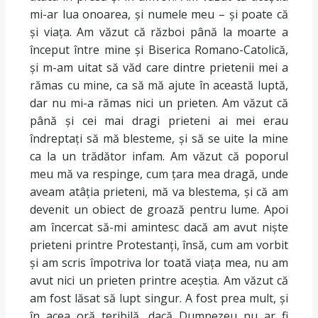
mi-ar lua onoarea, și numele meu – și poate că
și viața. Am văzut că război până la moarte a
început între mine și Biserica Romano-Catolică,
și m-am uitat să văd care dintre prietenii mei a
rămas cu mine, ca să mă ajute în această luptă,
dar nu mi-a rămas nici un prieten. Am văzut că
până și cei mai dragi prieteni ai mei erau
îndreptați să mă blesteme, și să se uite la mine
ca la un trădător infam. Am văzut că poporul
meu mă va respinge, cum țara mea dragă, unde
aveam atâția prieteni, mă va blestema, și că am
devenit un obiect de groază pentru lume. Apoi
am încercat să-mi amintesc dacă am avut niște
prieteni printre Protestanți, însă, cum am vorbit
și am scris împotriva lor toată viața mea, nu am
avut nici un prieten printre aceștia. Am văzut că
am fost lăsat să lupt singur. A fost prea mult, și
în acea oră teribilă, dacă Dumnezeu nu ar fi