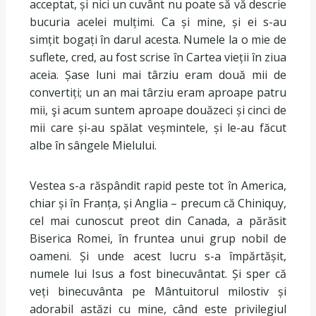
acceptat, și nici un cuvânt nu poate să vă descrie
bucuria acelei mulțimi. Ca și mine, și ei s-au
simțit bogați în darul acesta. Numele la o mie de
suflete, cred, au fost scrise în Cartea vieții în ziua
aceia. Șase luni mai târziu eram două mii de
convertiți; un an mai târziu eram aproape patru
mii, şi acum suntem aproape douăzeci și cinci de
mii care și-au spălat veșmintele, și le-au făcut
albe în sângele Mielului.
Vestea s-a răspândit rapid peste tot în America,
chiar și în Franța, și Anglia – precum că Chiniquy,
cel mai cunoscut preot din Canada, a părăsit
Biserica Romei, în fruntea unui grup nobil de
oameni. Și unde acest lucru s-a împărtășit,
numele lui Isus a fost binecuvântat. Și sper că
veți binecuvânta pe Mântuitorul milostiv și
adorabil astăzi cu mine, când este privilegiul