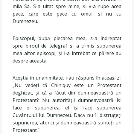
mila Sa, S-a uitat spre mine, și v-a rupe acea
pace, care este pace cu omul, și nu cu
Dumnezeu.
Episcopul, după plecarea mea, s-a îndreptat
spre biroul de telegraf și a trimis supunerea
mea altor episcopi, și i-a întrebat ce părere au
despre aceasta.
Aceștia în unanimitate, i-au răspuns în aceași zi:
„Nu vedeți că Chiniquy este un Protestant
deghizat, și că a făcut din dumneavoastră un
Protestant? Nu autorității dumneavoastră își
face el supunerea; el își face supunerea
Cuvântului lui Dumnezeu. Dacă nu îi distrugeți
supunerea, atunci și dumneavoastră sunteți un
Protestant.”