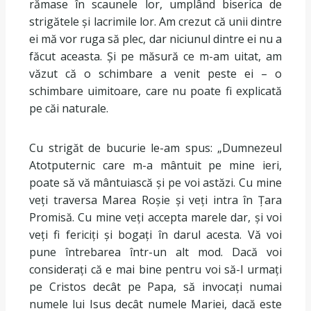
rămase în scaunele lor, umplând biserica de
strigătele și lacrimile lor. Am crezut că unii dintre
ei mă vor ruga să plec, dar niciunul dintre ei nu a
făcut aceasta. Și pe măsură ce m-am uitat, am
văzut că o schimbare a venit peste ei – o
schimbare uimitoare, care nu poate fi explicată
pe căi naturale.
Cu strigăt de bucurie le-am spus: „Dumnezeul
Atotputernic care m-a mântuit pe mine ieri,
poate să vă mântuiască și pe voi astăzi. Cu mine
veți traversa Marea Roșie și veți intra în Țara
Promisă. Cu mine veți accepta marele dar, și voi
veți fi fericiți și bogați în darul acesta. Vă voi
pune întrebarea într-un alt mod. Dacă voi
considerați că e mai bine pentru voi să-l urmați
pe Cristos decât pe Papa, să invocați numai
numele lui Isus decât numele Mariei, dacă este