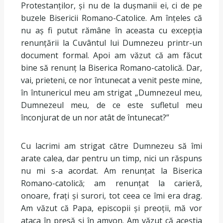
Protestanților, și nu de la dușmanii ei, ci de pe
buzele Bisericii Romano-Catolice. Am înțeles că
nu aș fi putut rămâne în aceasta cu excepția
renunțării la Cuvântul lui Dumnezeu printr-un
document formal. Apoi am văzut că am făcut
bine să renunț la Biserica Romano-catolică. Dar,
vai, prieteni, ce nor întunecat a venit peste mine,
în întunericul meu am strigat „Dumnezeul meu,
Dumnezeul meu, de ce este sufletul meu
înconjurat de un nor atât de întunecat?”
Cu lacrimi am strigat către Dumnezeu să îmi
arate calea, dar pentru un timp, nici un răspuns
nu mi s-a acordat. Am renunțat la Biserica
Romano-catolică; am renunțat la carieră,
onoare, frați și surori, tot ceea ce îmi era drag.
Am văzut că Papa, episcopii și preoții, mă vor
ataca în presă și în amvon. Am văzut că aceștia