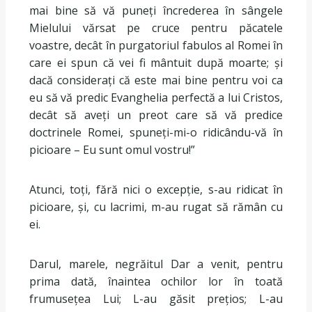
mai bine să vă puneți încrederea în sângele
Mielului vărsat pe cruce pentru păcatele
voastre, decât în purgatoriul fabulos al Romei în
care ei spun că vei fi mântuit după moarte; și
dacă considerați că este mai bine pentru voi ca
eu să vă predic Evanghelia perfectă a lui Cristos,
decât să aveți un preot care să vă predice
doctrinele Romei, spuneți-mi-o ridicându-vă în
picioare – Eu sunt omul vostru!”
Atunci, toți, fără nici o excepție, s-au ridicat în
picioare, și, cu lacrimi, m-au rugat să rămân cu
ei.
Darul, marele, negrăitul Dar a venit, pentru
prima dată, înaintea ochilor lor în toată
frumusețea Lui; L-au găsit prețios; L-au