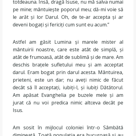
totdeauna. Însă, dragă Isuse, nu mă salva numai
pe mine; mântuiește poporul meu; dă-mi voie să
le arăt și lor Darul. Oh, de te-ar accepta și ar
deveni bogați și fericiți cum sunt eu acum.”
Astfel am găsit Lumina și marele mister al
mântuirii noastre, care este atât de simplă, și
atât de frumoasă, atât de sublimă și de mare. Am
deschis brațele sufletului meu și am acceptat
darul. Eram bogat prin darul acesta. Mântuirea,
prieteni, este un dar; nu aveți nimic de făcut
decât să îl acceptați, iubiți-l, și iubiți Dătătorul.
Am apăsat Evanghelia pe buzele mele și am
jurat că nu voi predica nimic altceva decât pe
Isus.
Am sosit în mijlocul coloniei într-o Sâmbătă
dimineață. Toată populația era bucuroasă și au