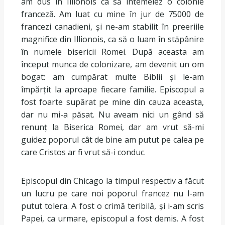
am dus în Illionois ca să întemeiez o colonie
franceză. Am luat cu mine în jur de 75000 de
francezi canadieni, și ne-am stabilit în preeriile
magnifice din Illionois, ca să o luam în stăpânire
în numele bisericii Romei. După aceasta am
început munca de colonizare, am devenit un om
bogat: am cumpărat multe Biblii și le-am
împărțit la aproape fiecare familie. Episcopul a
fost foarte supărat pe mine din cauza aceasta,
dar nu mi-a păsat. Nu aveam nici un gând să
renunț la Biserica Romei, dar am vrut să-mi
guidez poporul cât de bine am putut pe calea pe
care Cristos ar fi vrut să-i conduc.
Episcopul din Chicago la timpul respectiv a făcut
un lucru pe care noi poporul francez nu l-am
putut tolera. A fost o crimă teribilă, și i-am scris
Papei, ca urmare, episcopul a fost demis. A fost