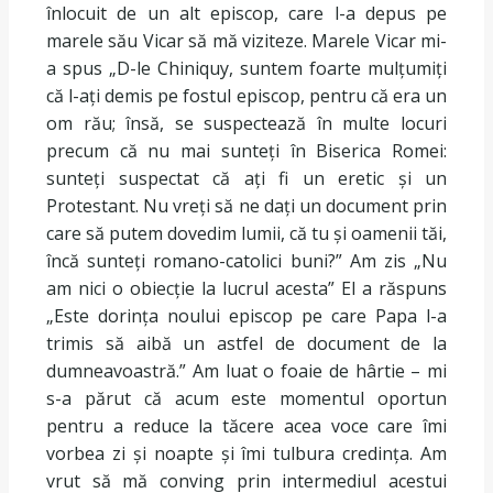
înlocuit de un alt episcop, care l-a depus pe
marele său Vicar să mă viziteze. Marele Vicar mi-
a spus „D-le Chiniquy, suntem foarte mulțumiți
că l-ați demis pe fostul episcop, pentru că era un
om rău; însă, se suspectează în multe locuri
precum că nu mai sunteți în Biserica Romei:
sunteți suspectat că ați fi un eretic și un
Protestant. Nu vreți să ne dați un document prin
care să putem dovedim lumii, că tu și oamenii tăi,
încă sunteți romano-catolici buni?” Am zis „Nu
am nici o obiecție la lucrul acesta” El a răspuns
„Este dorința noului episcop pe care Papa l-a
trimis să aibă un astfel de document de la
dumneavoastră.” Am luat o foaie de hârtie – mi
s-a părut că acum este momentul oportun
pentru a reduce la tăcere acea voce care îmi
vorbea zi și noapte și îmi tulbura credința. Am
vrut să mă conving prin intermediul acestui