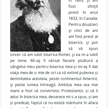
în 1809, şi am
fost sfinţit
preot în anul
1833, în Canada.
Pentru douăzeci
şi cinci de ani
am fost preot al
bisericii, şi pot
să vă spun
sincer că am iubit biserica Romei, şi ea m-a iubit
pe mine. Mi-aş fi vărsat fiecare picătură a
sângelui meu pentru biserica mea şi mi-aş fi dat
viaţa mea de o mie de ori ca să extind puterea şi
demnitatea acesteia, peste continentul Americii,
şi peste lumea întreagă. Ambiția mea cea mai
mare a fost să convertesc Protestanții, și să îi
aduc în biserica mea, deoarece mi s-a spus, și am
și predicat, faptul că nu există mântuire în afara