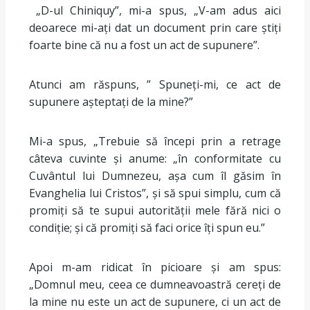
„D-ul Chiniquy”, mi-a spus, „V-am adus aici
deoarece mi-ați dat un document prin care știți
foarte bine că nu a fost un act de supunere”.
Atunci am răspuns, ” Spuneți-mi, ce act de
supunere așteptați de la mine?”
Mi-a spus, „Trebuie să începi prin a retrage
câteva cuvinte și anume: „în conformitate cu
Cuvântul lui Dumnezeu, așa cum îl găsim în
Evanghelia lui Cristos”, și să spui simplu, cum că
promiți să te supui autorității mele fără nici o
condiție; și că promiți să faci orice îți spun eu.”
Apoi m-am ridicat în picioare și am spus:
„Domnul meu, ceea ce dumneavoastră cereți de
la mine nu este un act de supunere, ci un act de