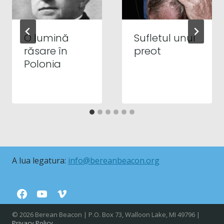
O lumină
Sufletul unui
răsare în
preot
Polonia
A lua legatura:
info@bereanbeacon.org
© 2026 Berean Beacon | P.O. Box 73, Walloon Lake, MI 49796 |
Privacy Policy