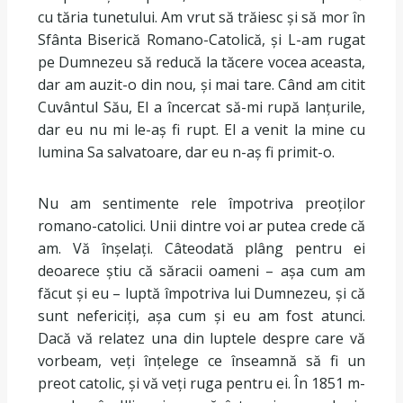
cu tăria tunetului. Am vrut să trăiesc și să mor în
Sfânta Biserică Romano-Catolică, și L-am rugat
pe Dumnezeu să reducă la tăcere vocea aceasta,
dar am auzit-o din nou, și mai tare. Când am citit
Cuvântul Său, El a încercat să-mi rupă lanțurile,
dar eu nu mi le-aș fi rupt. El a venit la mine cu
lumina Sa salvatoare, dar eu n-aș fi primit-o.
Nu am sentimente rele împotriva preoților
romano-catolici. Unii dintre voi ar putea crede că
am. Vă înșelați. Câteodată plâng pentru ei
deoarece știu că săracii oameni – așa cum am
făcut și eu – luptă împotriva lui Dumnezeu, și că
sunt nefericiți, așa cum și eu am fost atunci.
Dacă vă relatez una din luptele despre care vă
vorbeam, veți înțelege ce înseamnă să fi un
preot catolic, și vă veți ruga pentru ei. În 1851 m-