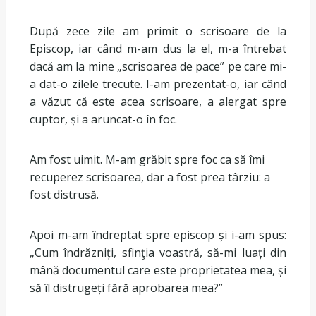
După zece zile am primit o scrisoare de la
Episcop, iar când m-am dus la el, m-a întrebat
dacă am la mine „scrisoarea de pace” pe care mi-
a dat-o zilele trecute. I-am prezentat-o, iar când
a văzut că este acea scrisoare, a alergat spre
cuptor, și a aruncat-o în foc.
Am fost uimit. M-am grăbit spre foc ca să îmi
recuperez scrisoarea, dar a fost prea târziu: a
fost distrusă.
Apoi m-am îndreptat spre episcop și i-am spus:
„Cum îndrăzniți, sfinţia voastră, să-mi luați din
mână documentul care este proprietatea mea, și
să îl distrugeți fără aprobarea mea?”