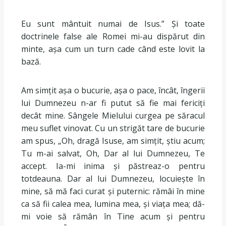
Eu sunt mântuit numai de Isus.” Și toate
doctrinele false ale Romei mi-au dispărut din
minte, așa cum un turn cade când este lovit la
bază.
Am simțit așa o bucurie, așa o pace, încât, îngerii
lui Dumnezeu n-ar fi putut să fie mai fericiți
decât mine. Sângele Mielului curgea pe săracul
meu suflet vinovat. Cu un strigăt tare de bucurie
am spus, „Oh, dragă Isuse, am simțit, știu acum;
Tu m-ai salvat, Oh, Dar al lui Dumnezeu, Te
accept. Ia-mi inima și păstreaz-o pentru
totdeauna. Dar al lui Dumnezeu, locuiește în
mine, să mă faci curat și puternic: rămâi în mine
ca să fii calea mea, lumina mea, și viața mea; dă-
mi voie să rămân în Tine acum și pentru