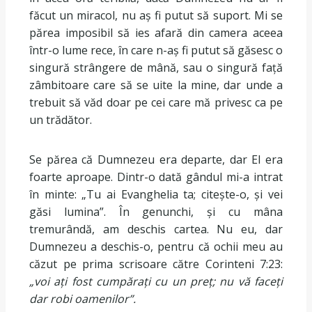
făcut un miracol, nu aș fi putut să suport. Mi se
părea imposibil să ies afară din camera aceea
într-o lume rece, în care n-aș fi putut să găsesc o
singură strângere de mână, sau o singură față
zâmbitoare care să se uite la mine, dar unde a
trebuit să văd doar pe cei care mă privesc ca pe
un trădător.
Se părea că Dumnezeu era departe, dar El era
foarte aproape. Dintr-o dată gândul mi-a intrat
în minte: „Tu ai Evanghelia ta; citește-o, și vei
găsi lumina”. În genunchi, și cu mâna
tremurândă, am deschis cartea. Nu eu, dar
Dumnezeu a deschis-o, pentru că ochii meu au
căzut pe prima scrisoare către Corinteni 7:23:
„voi ați fost cumpărați cu un preț; nu vă faceți
dar robi oamenilor”.