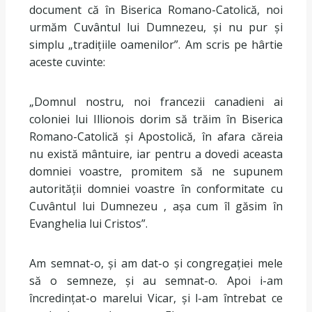
document că în Biserica Romano-Catolică, noi
urmăm Cuvântul lui Dumnezeu, și nu pur și
simplu „tradițiile oamenilor”. Am scris pe hârtie
aceste cuvinte:
„Domnul nostru, noi francezii canadieni ai
coloniei lui Illionois dorim să trăim în Biserica
Romano-Catolică și Apostolică, în afara căreia
nu există mântuire, iar pentru a dovedi aceasta
domniei voastre, promitem să ne supunem
autorității domniei voastre în conformitate cu
Cuvântul lui Dumnezeu , așa cum îl găsim în
Evanghelia lui Cristos”.
Am semnat-o, și am dat-o și congregației mele
să o semneze, și au semnat-o. Apoi i-am
încredințat-o marelui Vicar, și l-am întrebat ce