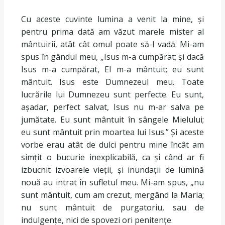
Cu aceste cuvinte lumina a venit la mine, și
pentru prima dată am văzut marele mister al
mântuirii, atât cât omul poate să-l vadă. Mi-am
spus în gândul meu, „Isus m-a cumpărat; și dacă
Isus m-a cumpărat, El m-a mântuit; eu sunt
mântuit. Isus este Dumnezeul meu. Toate
lucrările lui Dumnezeu sunt perfecte. Eu sunt,
așadar, perfect salvat, Isus nu m-ar salva pe
jumătate. Eu sunt mântuit în sângele Mielului;
eu sunt mântuit prin moartea lui Isus.” Și aceste
vorbe erau atât de dulci pentru mine încât am
simțit o bucurie inexplicabilă, ca și când ar fi
izbucnit izvoarele vieții, și inundații de lumină
nouă au intrat în sufletul meu. Mi-am spus, „nu
sunt mântuit, cum am crezut, mergând la Maria;
nu sunt mântuit de purgatoriu, sau de
indulgențe, nici de spovezi ori penitențe.