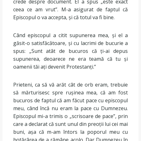
crede despre document. El a spus „este exact
ceea ce am vrut”. M-a asigurat de faptul că
Episcopul o va accepta, și că totul va fi bine.
Când episcopul a citit supunerea mea, și el a
găsit-o satisfăcătoare, și cu lacrimi de bucurie a
spus: „Sunt atât de bucuros că ți-ai depus
supunerea, deoarece ne era teamă că tu și
oamenii tăi ați devenit Protestanți.”
Prieteni, ca să vă arăt cât de orb eram, trebuie
să mărturisesc spre rușinea mea, că am fost
bucuros de faptul că am făcut pace cu episcopul
meu, când încă nu eram la pace cu Dumnezeu.
Episcopul mi-a trimis o „scrisoare de pace”, prin
care a declarat că sunt unul din preoții lui cei mai
buni, așa că m-am întors la poporul meu cu
hotărârea de a rămâne acolo. Dar Dumnezeu în