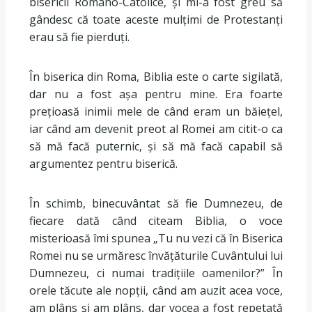
bisericii Romano-Catolice, și mi-a fost greu să
gândesc că toate aceste mulțimi de Protestanți
erau să fie pierduți.
În biserica din Roma, Biblia este o carte sigilată,
dar nu a fost așa pentru mine. Era foarte
prețioasă inimii mele de când eram un băiețel,
iar când am devenit preot al Romei am citit-o ca
să mă facă puternic, și să mă facă capabil să
argumentez pentru biserică.
În schimb, binecuvântat să fie Dumnezeu, de
fiecare dată când citeam Biblia, o voce
misterioasă îmi spunea „Tu nu vezi că în Biserica
Romei nu se urmăresc învățăturile Cuvântului lui
Dumnezeu, ci numai tradițiile oamenilor?” În
orele tăcute ale nopții, când am auzit acea voce,
am plâns și am plâns, dar vocea a fost repetată