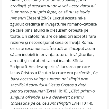
credinţă, şi aceasta nu de la voi – este darul lui
Dumnezeu; nu prin fapte, ca să nu se laude
nimeni“
(Efeseni 2:8-9). Lucrul acesta mi-a
zguduit credinţa în învăţăturile romano-catolice
pe care pînă atunci le crezusem orbeşte pe
toate. Un catolic nu are de ales: ori acceptă fără
rezerve şi necondiţionat ceea ce învaţă Roma,
ori este excomunicat. Întrucît am început acum
să am îndoieli în privinţa tuturor învăţăturilor,
am citit şi mai atent ca mai înainte Sfînta
Scriptură. Am descoperit că lucrarea pe care
Iesus Cristos a făcut-o la cruce era perfectă:
„Pe
baza acestei voinţe suntem noi sfinţiţi prin
sacrificiul corpului lui Iesus Cristos o dată
pentru totdeauna“
(Evrei 10:10).
„Căci, printr-o
singură ofrandă, El i- a desăvîrşit pentru
totdeauna pe cei ce sunt sfinţiţi“
(Evrei 10:14).