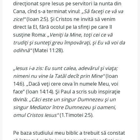
direcţionat spre Iesus pe servitori la nunta din
Cana, cînd s-a terminat vinul:
„Să faceţi ce vă va
zice!“
(Ioan 2:5). Şi Cristos ne invită să venim
direct la El, fără ocolul pe la sfinţi pe care îl
susţine Roma:
„Veniţi la Mine, toţi cei ce vă
trudiţi şi sunteţi greu împovăraţi, şi Eu vă voi da
odihnă“
(Matei 11:28).
„Iesus i-a zis: Eu sunt calea, adevărul şi
viaţa;
nimeni nu vine la Tatăl decît prin Mine“
(Ioan
14:6). „Dacă veţi cere ceva în numele Meu, voi
face“ (Ioan 14:14). Şi Paul a scris sub inspiraţie
divină:
„Căci este un singur Dumnezeu şi un
singur Mediator între Dumnezeu şi oameni,
omul Cristos Iesus“
(1.Timotei 2:5).
Pe baza studiului meu biblic a trebuit să constat