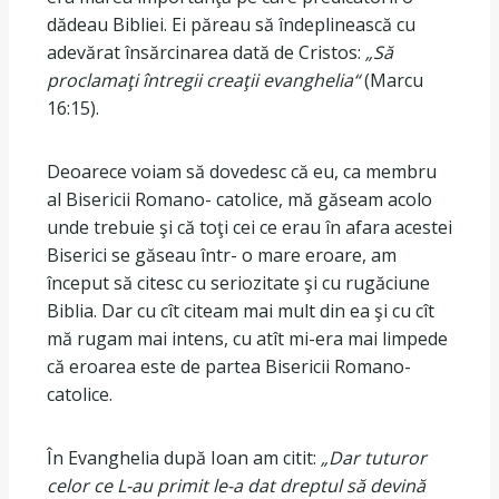
dădeau Bibliei. Ei păreau să îndeplinească cu
adevărat însărcinarea dată de Cristos:
„Să
proclamaţi întregii creaţii evanghelia“
(Marcu
16:15).
Deoarece voiam să dovedesc că eu, ca membru
al Bisericii Romano- catolice, mă găseam acolo
unde trebuie şi că toţi cei ce erau în afara acestei
Biserici se găseau într- o mare eroare, am
început să citesc cu seriozitate şi cu rugăciune
Biblia. Dar cu cît citeam mai mult din ea şi cu cît
mă rugam mai intens, cu atît mi-era mai limpede
că eroarea este de partea Bisericii Romano-
catolice.
În Evanghelia după Ioan am citit:
„Dar tuturor
celor ce L-au primit le-a dat dreptul să devină