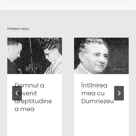
Podobne wpisy
Domnul a
Întîlnirea
devenit
mea cu
dreptitudine
Dumnezeu
a mea