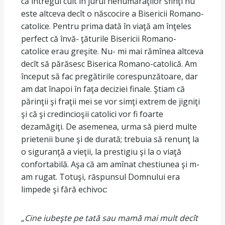
că întregul cult în jurul nenumăraţilor sfinţi nu
este altceva decît o născocire a Bisericii Romano-
catolice. Pentru prima dată în viaţă am înţeles
perfect că învă- ţăturile Bisericii Romano-
catolice erau greşite. Nu- mi mai rămînea altceva
decît să părăsesc Biserica Romano-catolică. Am
început să fac pregătirile corespunzătoare, dar
am dat înapoi în faţa deciziei finale. Ştiam că
părinţii şi fraţii mei se vor simţi extrem de jigniţi
şi că şi credincioşii catolici vor fi foarte
dezamăgiţi. De asemenea, urma să pierd multe
prietenii bune şi de durată; trebuia să renunţ la
o siguranţă a vieţii, la prestigiu şi la o viaţă
confortabilă. Aşa că am amînat chestiunea şi m-
am rugat. Totuşi, răspunsul Domnului era
limpede şi fără echivoc:
„Cine iubeşte pe tată sau mamă mai mult decît