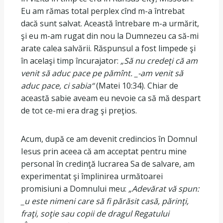
Eu am rămas total perplex cînd m-a întrebat
dacă sunt salvat. Această întrebare m-a urmărit,
şi eu m-am rugat din nou la Dumnezeu ca să-mi
arate calea salvării. Răspunsul a fost limpede şi
în acelaşi timp încurajator:
„Să nu credeţi că am
venit să aduc pace pe pămînt. _-am venit să
aduc pace, ci sabia“
(Matei 10:34). Chiar de
această sabie aveam eu nevoie ca să mă despart
de tot ce-mi era drag şi preţios.
Acum, după ce am devenit credincios în Domnul
Iesus prin aceea că am acceptat pentru mine
personal în credinţă lucrarea Sa de salvare, am
experimentat şi împlinirea următoarei
promisiuni a Domnului meu:
„Adevărat vă spun:
_u este nimeni care să fi părăsit casă, părinţi,
fraţi, soţie sau copii de dragul Regatului