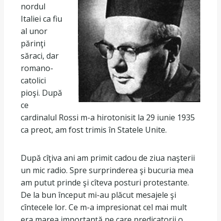
nordul
Italiei ca fiu
al unor
părinţi
săraci, dar
romano-
catolici
pioşi. După
ce
cardinalul Rossi m-a hirotonisit la 29 iunie 1935
ca preot, am fost trimis în Statele Unite.
După cîţiva ani am primit cadou de ziua naşterii
un mic radio. Spre surprinderea şi bucuria mea
am putut prinde şi cîteva posturi protestante.
De la bun început mi-au plăcut mesajele şi
cîntecele lor. Ce m-a impresionat cel mai mult
era marea importanţă pe care predicatorii o