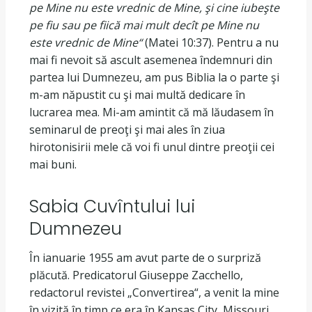
pe Mine nu este vrednic de Mine, şi cine iubeşte
pe fiu sau pe fiică mai mult decît pe Mine nu
este vrednic de Mine“
(Matei 10:37). Pentru a nu
mai fi nevoit să ascult asemenea îndemnuri din
partea lui Dumnezeu, am pus Biblia la o parte şi
m-am năpustit cu şi mai multă dedicare în
lucrarea mea. Mi-am amintit că mă lăudasem în
seminarul de preoţi şi mai ales în ziua
hirotonisirii mele că voi fi unul dintre preoţii cei
mai buni.
Sabia Cuvîntului lui
Dumnezeu
În ianuarie 1955 am avut parte de o surpriză
plăcută. Predicatorul Giuseppe Zacchello,
redactorul revistei „Convertirea“, a venit la mine
în vizită în timp ce era în Kansas City, Missouri.