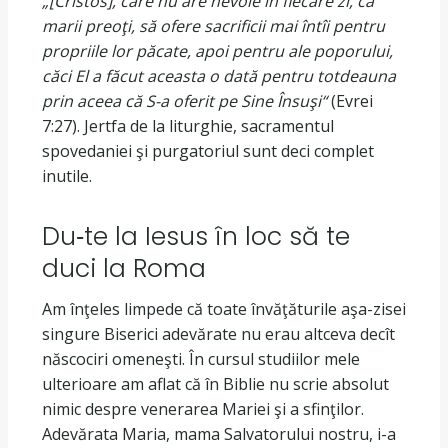
„[Cristos], care nu
are nevoie în fiecare zi, ca
marii preoţi, să ofere sacrificii mai întîi pentru
propriile lor păcate, apoi pentru ale poporului,
căci El a făcut aceasta o dată pentru totdeauna
prin aceea că S-a oferit pe Sine Însuşi“
(Evrei
7:27). Jertfa de la liturghie, sacramentul
spovedaniei şi purgatoriul sunt deci complet
inutile.
Du‐te la Iesus în loc să te
duci la Roma
Am înţeles limpede că toate învăţăturile aşa-zisei
singure Biserici adevărate nu erau altceva decît
născociri omeneşti. În cursul studiilor mele
ulterioare am aflat că în Biblie nu scrie absolut
nimic despre venerarea Mariei şi a sfinţilor.
Adevărata Maria, mama Salvatorului nostru, i-a