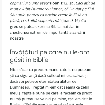
copii ai lui Dumnezeu“
(Ioan 1:12) şi:
„Căci atît de
mult a iubit Dumnezeu lumea, că L-a dat pe Fiul
Său unic, pentru ca oricine crede în El să nu
piară, ci să aibă viaţa eternă“
(Ioan 3:16). Cu
greu se putea exprima Biblia mai clar în
chestiunea extrem de importantă a salvării
noastre.
Învățături pe care nu le‐am
găsit în Biblie
Nici măcar ca preot romano-catolic nu puteam
şti cu siguranţă dacă sufletul mi-era salvat şi
dacă voi petrece eternitatea alături de
Dumnezeu. Treptat mi-am dat seama că zelul
meu şi faptele bune pe care le făceam ca preot
nu mă puteau salva nici pe mine, căci am citit în
Biblie:
„Căci din graţie sunteţi salvaţi, prin