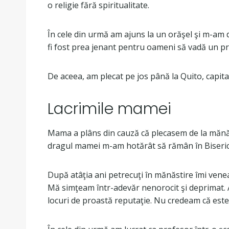
o religie fără spiritualitate.
În cele din urmă am ajuns la un orăşel şi m-am 
fi fost prea jenant pentru oameni să vadă un pr
De aceea, am plecat pe jos până la Quito, capi
Lacrimile mamei
Mama a plâns din cauză că plecasem de la mănăsti
dragul mamei m-am hotărât să rămân în Biserica
După atâţia ani petrecuţi în mănăstire îmi venea 
Mă simţeam într-adevăr nenorocit şi deprimat. Am
locuri de proastă reputaţie. Nu credeam că este