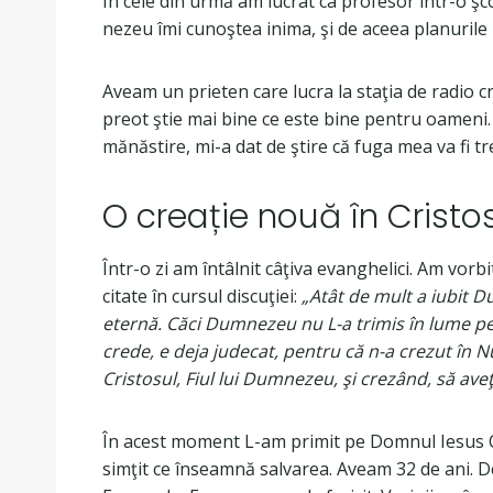
În cele din urmă am lucrat ca profesor într-o ş
nezeu îmi cunoştea inima, şi de aceea planurile 
Aveam un prieten care lucra la staţia de radio c
preot ştie mai bine ce este bine pentru oameni. 
mănăstire, mi-a dat de ştire că fuga mea va fi t
O creație nouă în Cristo
Într-o zi am întâlnit câţiva evanghelici. Am vor
citate în cursul discuţiei:
„Atât de mult a iubit D
eternă. Căci Dumnezeu nu L-a trimis în lume pe F
crede, e deja judecat, pentru că n-a crezut în 
Cristosul, Fiul lui Dumnezeu, şi crezând, să ave
În acest moment L-am primit pe Domnul Iesus Cr
simţit ce înseamnă salvarea. Aveam 32 de ani. D