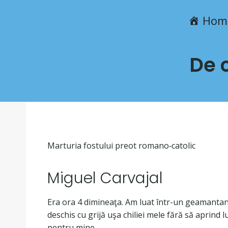
Hom
De 
Marturia fostului preot romano‐catolic
Miguel Carvajal
Era ora 4 dimineaţa. Am luat într-un geamantan
deschis cu grijă uşa chiliei mele fără să aprind
pentru mine.