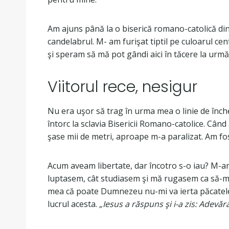
Am ajuns până la o biserică romano-catolică dint
candelabrul. M- am furişat tiptil pe culoarul ce
şi speram să mă pot gândi aici în tăcere la urmă
Viitorul rece, nesigur
Nu era uşor să trag în urma mea o linie de înche
întorc la sclavia Bisericii Romano-catolice. Când
şase mii de metri, aproape m-a paralizat. Am fost 
Acum aveam libertate, dar încotro s-o iau? M-am
luptasem, cât studiasem şi mă rugasem ca să-mi
mea că poate Dumnezeu nu-mi va ierta păcatele. A
lucrul acesta.
„Iesus a răspuns şi i-a zis: Adev