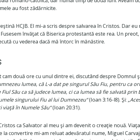
coală romano-catolică, dar numai timp de două luni. Aveam d
mele au fost zădărnicite.
reştină HCJB. El mi-a scris despre salvarea în Cristos. Dar eu
Fusesem învăţat că Biserica protestantă este rea. Un preot, 
recută cu vederea dacă mă întorc în mănăstire.
s
bit cam două ore cu unul dintre ei, discutând despre Domnul ş
umnezeu lumea, că L-a dat pe singurul Său Fiu, pentru ca orici
iul Său ca să judece lumea, ci ca lumea să fie salvată prin El
Numele singurului Fiu al lui Dumnezeu“
(Ioan 3:16-l8). Şi:
„Aces
ţi viaţă în Numele Său“
(Ioan 20:31).
istos ca Salvator al meu şi am devenit o creaţie nouă. Viaţa
e la convertire mi-am reluat adevăratul nume, Miguel Carvaj