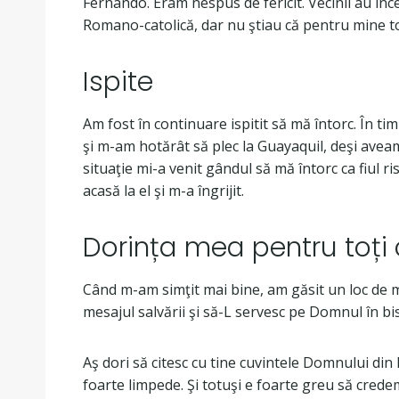
Fernando. Eram nespus de fericit. Vecinii au înc
Romano-catolică, dar nu ştiau că pentru mine to
Ispite
Am fost în continuare ispitit să mă întorc. În ti
şi m-am hotărât să plec la Guayaquil, deşi avea
situaţie mi-a venit gândul să mă întorc ca fiul ri
acasă la el şi m-a îngrijit.
Dorința mea pentru toți ci
Când m-am simţit mai bine, am găsit un loc de m
mesajul salvării şi să-L servesc pe Domnul în bi
Aş dori să citesc cu tine cuvintele Domnului din 
foarte limpede. Şi totuşi e foarte greu să 