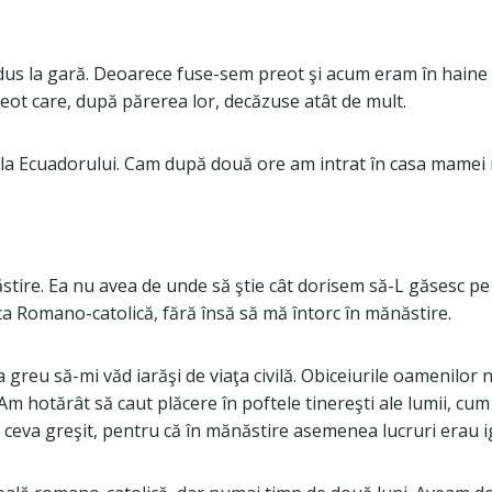
dus la gară. Deoarece fuse-sem preot şi acum eram în haine ci
eot care, după părerea lor, decăzuse atât de mult.
tala Ecuadorului. Cam după două ore am intrat în casa mamei 
re. Ea nu avea de unde să ştie cât dorisem să-L găsesc pe Sal
 Romano-catolică, fără însă să mă întorc în mănăstire.
greu să-mi văd iarăşi de viaţa civilă. Obiceiurile oamenilor no
 hotărât să caut plăcere în poftele tinereşti ale lumii, cum 
 ceva greşit, pentru că în mănăstire asemenea lucruri erau i