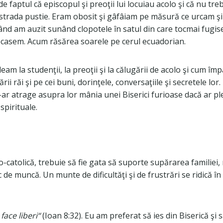
 faptul că episcopul şi preoţii lui locuiau acolo şi că nu tre
e strada pustie. Eram obosit şi gâfâiam pe măsură ce urcam 
d am auzit sunând clopotele în satul din care tocmai fugise
lecasem. Acum răsărea soarele pe cerul ecuadorian.
 la studenţii, la preoţii şi la călugării de acolo şi cum împă
răi şi pe cei buni, dorinţele, conversaţiile şi secretele lor. 
i-ar atrage asupra lor mânia unei Biserici furioase dacă ar p
 spirituale.
atolică, trebuie să fie gata să suporte supărarea familiei, rud
oc de muncă. Un munte de dificultăţi şi de frustrări se ridică î
face liberi“
(Ioan 8:32). Eu am preferat să ies din Biserică şi 