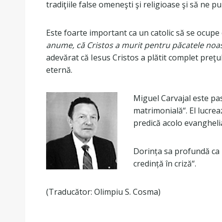
tradiţiile false omeneşti şi religioase şi să ne 
Este foarte important ca un catolic să se ocupe 
anume, că Cristos a murit pentru păcatele noastre
adevărat că Iesus Cristos a plătit complet preţul p
eternă.
Miguel Carvajal este pas
matrimonială“. El lucreaz
predică acolo evangheli
Dorința sa profundă ca r
credință în criză“.
(Traducător: Olimpiu S. Cosma)