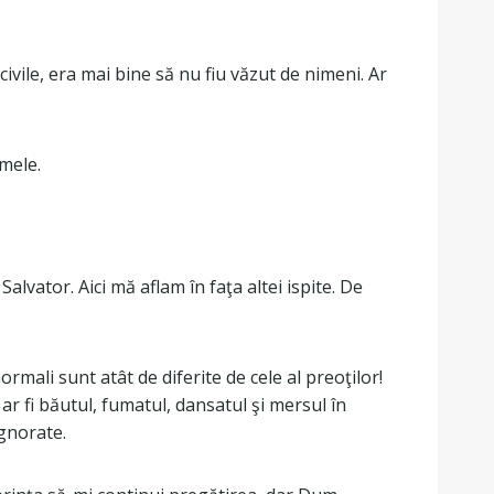
vile, era mai bine să nu fiu văzut de nimeni. Ar
mele.
vator. Aici mă aflam în faţa altei ispite. De
rmali sunt atât de diferite de cele al preoţilor!
ar fi băutul, fumatul, dansatul şi mersul în
gnorate.