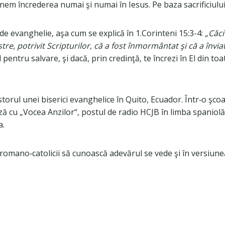
punem încrederea numai şi numai în Iesus. Pe baza sacrificiulu
de evanghelie, aşa cum se explică în 1.Corinteni 15:3-4:
„Căci
, potrivit Scripturilor, că a fost înmormântat şi că a înviat a
entru salvare, şi dacă, prin credinţă, te încrezi în El din toată
torul unei biserici evanghelice în Quito, Ecuador. Într‐o şcoal
ă cu „Vocea Anzilor“, postul de radio HCJB în limba spaniolă di
a.
omano‐catolicii să cunoască adevărul se vede şi în versiunea 