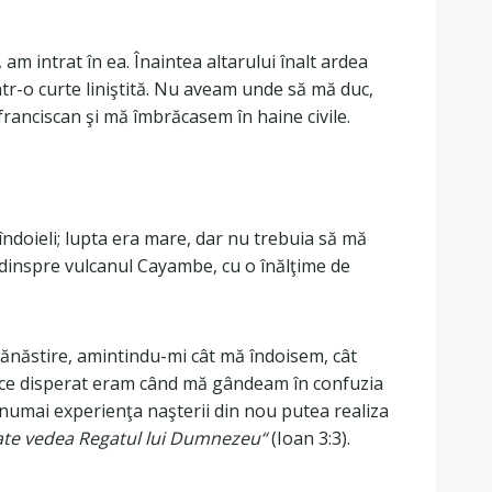
m intrat în ea. Înaintea altarului înalt ardea
ntr-o curte liniştită. Nu aveam unde să mă duc,
franciscan şi mă îmbrăcasem în haine civile.
îndoieli; lupta era mare, dar nu trebuia să mă
ce dinspre vulcanul Cayambe, cu o înălţime de
mănăstire, amintindu-mi cât mă îndoisem, cât
i ce disperat eram când mă gândeam în confuzia
i numai experienţa naşterii din nou putea realiza
poate vedea Regatul lui Dumnezeu“
(Ioan 3:3).