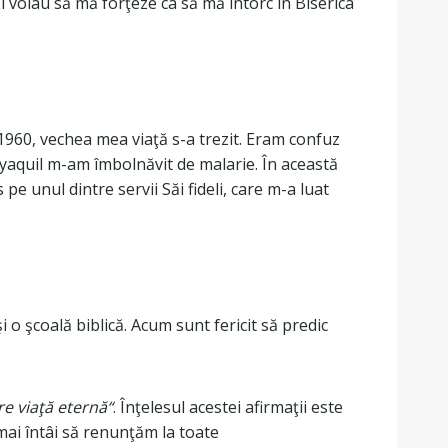
i voiau să mă forţeze ca să mă întorc în Biserica
 1960, vechea mea viaţă s-a trezit. Eram confuz
ayaquil m-am îmbolnăvit de malarie. În această
pe unul dintre servii Săi fideli, care m-a luat
o şcoală biblică. Acum sunt fericit să predic
re viaţă eternă“
. Înţelesul acestei afirmaţii este
a trebuie mai întâi să renunţăm la toate