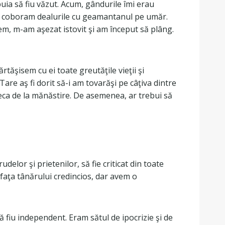
buia să fiu văzut. Acum, gândurile îmi erau
şi coboram dealurile cu geamantanul pe umăr.
m, m-am aşezat istovit şi am început să plâng.
rtăşisem cu ei toate greutăţile vieţii şi
Tare aş fi dorit să-i am tovarăşi pe câţiva dintre
leca de la mănăstire. De asemenea, ar trebui să
elor şi prietenilor, să fie criticat din toate
n faţa tânărului credincios, dar avem o
să fiu independent. Eram sătul de ipocrizie şi de