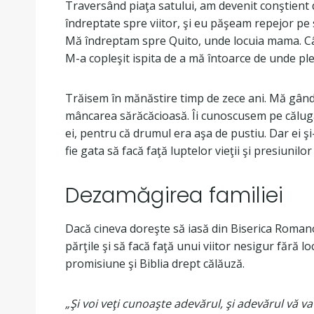
Traversând piaţa satului, am devenit conştient de
îndreptate spre viitor, şi eu păşeam repejor p
Mă îndreptam spre Quito, unde locuia mama. Cân
M-a copleşit ispita de a mă întoarce de unde p
Trăisem în mănăstire timp de zece ani. Mă gândeam
mâncarea sărăcăcioasă. Îi cunoscusem pe călugării 
ei, pentru că drumul era aşa de pustiu. Dar ei ş
fie gata să facă faţă luptelor vieţii şi presiunilor
Dezamăgirea familiei
Dacă cineva doreşte să iasă din Biserica Romano-c
părţile şi să facă faţă unui viitor nesigur fără l
promisiune şi Biblia drept călăuză.
„Şi voi veţi cunoaşte adevărul, şi adevărul vă va 