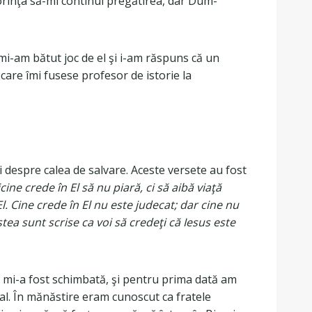
orinţa să-mi continui pregătirea, dar Dum-
 mi-am bătut joc de el şi i-am răspuns că un
care îmi fusese profesor de istorie la
i despre calea de salvare. Aceste versete au fost
ne crede în El să nu piară, ci să aibă viaţă
. Cine crede în El nu este judecat; dar cine nu
tea sunt scrise ca voi să credeţi că Iesus este
 mi-a fost schimbată, şi pentru prima dată am
al. În mănăstire eram cunoscut ca fratele