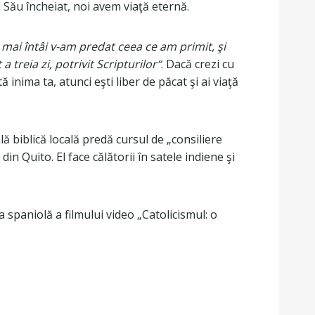
i Său încheiat, noi avem viaţă eternă.
 mai întâi v-am predat ceea ce am primit, şi
 treia zi, potrivit Scripturilor“
. Dacă crezi cu
 inima ta, atunci eşti liber de păcat şi ai viaţă
ă biblică locală predă cursul de „consiliere
n Quito. El face călătorii în satele indiene şi
spaniolă a filmului video „Catolicismul: o