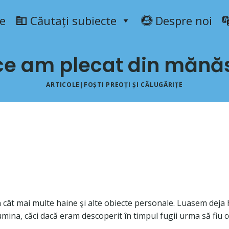
e
Căutați subiecte
Despre noi
ce am plecat din mănăs
ARTICOLE
|
FOȘTI PREOȚI ȘI CĂLUGĂRIȚE
 cât mai multe haine şi alte obiecte personale. Luasem deja
 lumina, căci dacă eram descoperit în timpul fugii urma să fiu