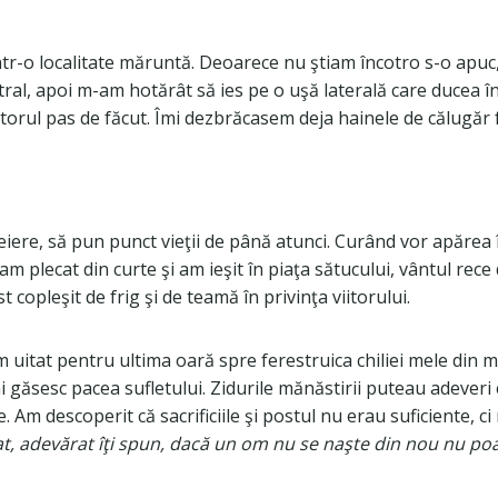
r-o localitate măruntă. Deoarece nu ştiam încotro s-o apuc, a
ntral, apoi m-am hotărât să ies pe o uşă laterală care ducea î
torul pas de făcut. Îmi dezbrăcasem deja hainele de călugăr 
iere, să pun punct vieţii de până atunci. Curând vor apărea 
 am plecat din curte şi am ieşit în piaţa sătucului, vântul re
copleşit de frig şi de teamă în privinţa viitorului.
 uitat pentru ultima oară spre ferestruica chiliei mele din 
 găsesc pacea sufletului. Zidurile mănăstirii puteau adever
m descoperit că sacrificiile şi postul nu erau suficiente, c
ărat, adevărat îţi spun, dacă un om nu se naşte din nou nu 